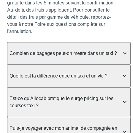
gratuite dans les 5 minutes suivant la confirmation.
Au-delà, des frais s'appliquent. Pour consulter le
détail des frais par gamme de véhicule, reportez-
vous à notre Foire aux questions complète sur
l'annulation.
Combien de bagages peut-on mettre dans un taxi ?
La capacité dépend du véhicule taxi disponible : un
taxi berline accueille en général jusqu'à 3 bagages
Quelle est la différence entre un taxi et un vtc ?
de taille moyenne. Pour des bagages volumineux
ou nombreux, précisez-le dans le champ "Message
Le taxi est un service réglementé qui peut vous
au chauffeur" lors de la réservation. Le prix n'est
prendre en charge directement dans la rue, à une
Est-ce qu'Allocab pratique le surge pricing sur les
pas impacté par le nombre de bagages.
station ou sur réservation, avec un tarif au
courses taxi ?
compteur. Le VTC fonctionne uniquement sur
réservation et propose un prix fixe annoncé à
Non. Le tarif des taxis est encadré par la
l'avance. Chez Allocab, réservez facilement votre
réglementation préfectorale et suit un barème
Puis-je voyager avec mon animal de compagnie en