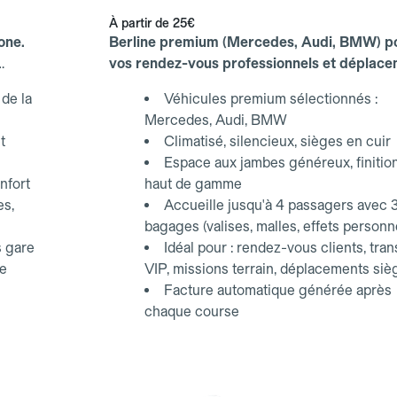
À partir de
25€
one.
Berline premium (Mercedes, Audi, BMW) p
vos rendez-vous professionnels et déplac
d'affaires.
de la
Véhicules premium sélectionnés :
Mercedes, Audi, BMW
t
Climatisé, silencieux, sièges en cuir
Espace aux jambes généreux, finitio
nfort
haut de gamme
es,
Accueille jusqu'à 4 passagers avec 
bagages (valises, malles, effets personn
s gare
Idéal pour : rendez-vous clients, tran
ce
VIP, missions terrain, déplacements siè
Facture automatique générée après
chaque course