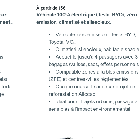
À partir de
15€
our
Véhicule 100% électrique (Tesla, BYD), zéro
ements
émission, climatisé et silencieux.
Véhicule zéro émission : Tesla, BYD,
Toyota, MG...
Climatisé, silencieux, habitacle spaci
ns
Accueille jusqu'à 4 passagers avec 3
bagages (valises, sacs, effets personnels
3
Compatible zones à faibles émissions
els)
(ZFE) et centres-villes réglementés
sferts
Chaque course finance un projet de
ge
reforestation Allocab
Idéal pour : trajets urbains, passagers
sensibles à l'impact environnemental