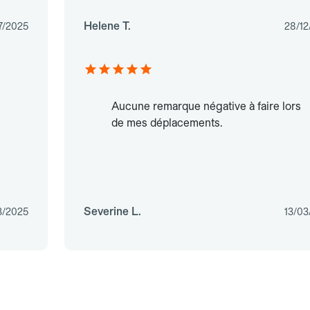
Helene T.
7/2025
28/12
Aucune remarque négative à faire lors
de mes déplacements.
Severine L.
3/2025
13/03