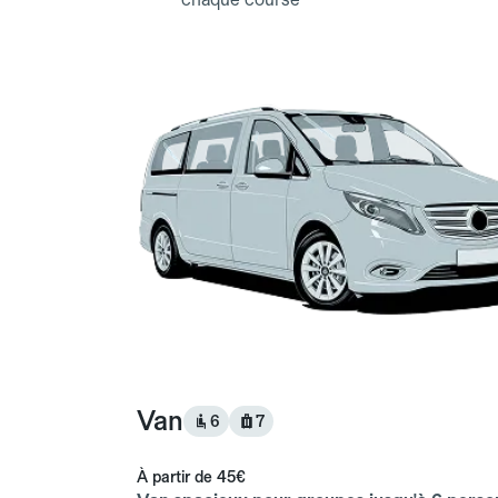
Van
6
7
À partir de
45€