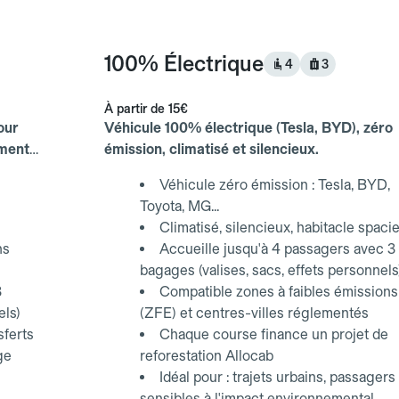
100% Électrique
4
3
À partir de
15€
our
Véhicule 100% électrique (Tesla, BYD), zéro
ements
émission, climatisé et silencieux.
Véhicule zéro émission : Tesla, BYD,
Toyota, MG...
Climatisé, silencieux, habitacle spaci
ns
Accueille jusqu'à 4 passagers avec 3
bagages (valises, sacs, effets personnels
3
Compatible zones à faibles émissions
els)
(ZFE) et centres-villes réglementés
sferts
Chaque course finance un projet de
ge
reforestation Allocab
Idéal pour : trajets urbains, passagers
sensibles à l'impact environnemental