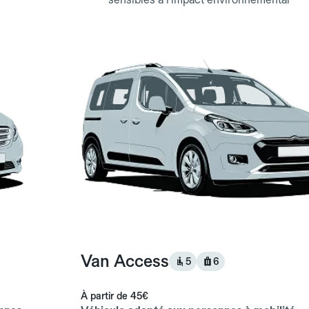
Van Access
5
6
À partir de
45€