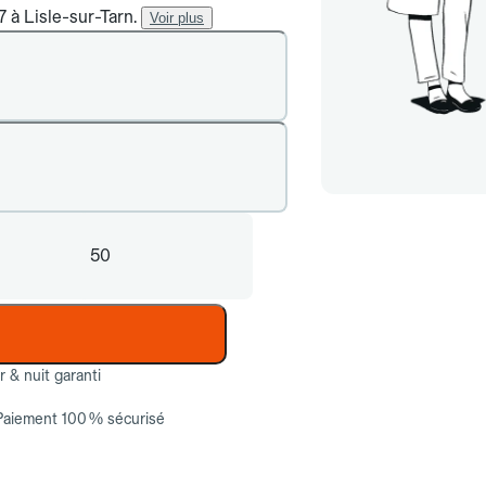
7 à Lisle-sur-Tarn.
Voir plus
50
ur & nuit garanti
Paiement 100 % sécurisé