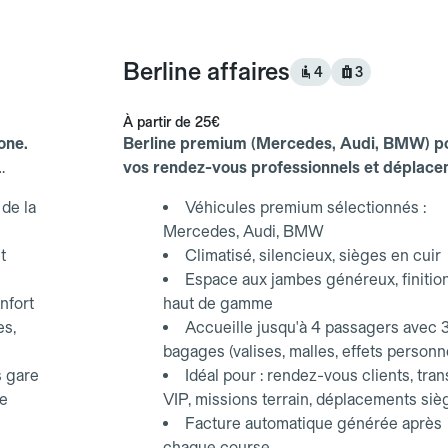
Berline affaires
4
3
À partir de
25€
one.
Berline premium (Mercedes, Audi, BMW) p
vos rendez-vous professionnels et déplac
d'affaires.
de la
Véhicules premium sélectionnés :
Mercedes, Audi, BMW
t
Climatisé, silencieux, sièges en cuir
Espace aux jambes généreux, finitio
nfort
haut de gamme
es,
Accueille jusqu'à 4 passagers avec 
bagages (valises, malles, effets personn
s gare
Idéal pour : rendez-vous clients, tran
ce
VIP, missions terrain, déplacements siè
Facture automatique générée après
chaque course