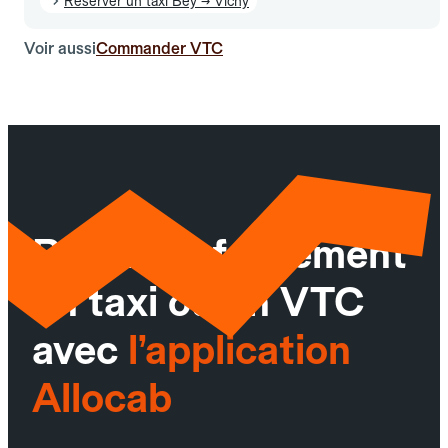
Réserver un taxi Bey → Vichy
Voir aussi
Commander VTC
Réservez facilement
un taxi ou un VTC
avec
l’application
Allocab