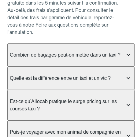
gratuite dans les 5 minutes suivant la confirmation.
Au-delà, des frais s'appliquent. Pour consulter le
détail des frais par gamme de véhicule, reportez-
vous à notre Foire aux questions complète sur
l'annulation.
Combien de bagages peut-on mettre dans un taxi ?
La capacité dépend du véhicule taxi disponible : un
taxi berline accueille en général jusqu'à 3 bagages
Quelle est la différence entre un taxi et un vtc ?
de taille moyenne. Pour des bagages volumineux
ou nombreux, précisez-le dans le champ "Message
Le taxi est un service réglementé qui peut vous
au chauffeur" lors de la réservation. Le prix n'est
prendre en charge directement dans la rue, à une
Est-ce qu'Allocab pratique le surge pricing sur les
pas impacté par le nombre de bagages.
station ou sur réservation, avec un tarif au
courses taxi ?
compteur. Le VTC fonctionne uniquement sur
réservation et propose un prix fixe annoncé à
Non. Le tarif des taxis est encadré par la
l'avance. Chez Allocab, réservez facilement votre
réglementation préfectorale et suit un barème
Puis-je voyager avec mon animal de compagnie en