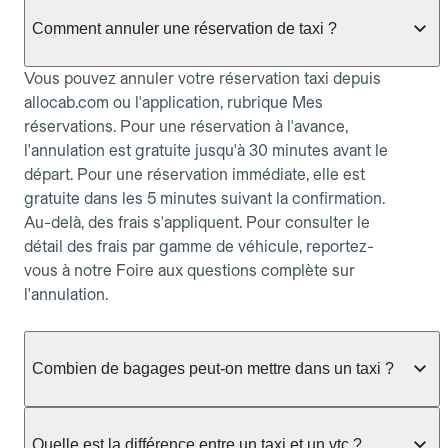
Comment annuler une réservation de taxi ?
Vous pouvez annuler votre réservation taxi depuis
allocab.com ou l'application, rubrique Mes
réservations. Pour une réservation à l'avance,
l'annulation est gratuite jusqu'à 30 minutes avant le
départ. Pour une réservation immédiate, elle est
gratuite dans les 5 minutes suivant la confirmation.
Au-delà, des frais s'appliquent. Pour consulter le
détail des frais par gamme de véhicule, reportez-
vous à notre Foire aux questions complète sur
l'annulation.
Combien de bagages peut-on mettre dans un taxi ?
La capacité dépend du véhicule taxi disponible : un
taxi berline accueille en général jusqu'à 3 bagages
Quelle est la différence entre un taxi et un vtc ?