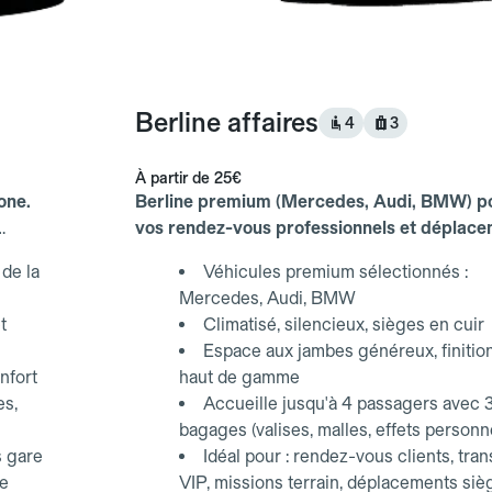
Berline affaires
4
3
À partir de
25€
one.
Berline premium (Mercedes, Audi, BMW) p
vos rendez-vous professionnels et déplac
d'affaires.
de la
Véhicules premium sélectionnés :
Mercedes, Audi, BMW
t
Climatisé, silencieux, sièges en cuir
Espace aux jambes généreux, finitio
nfort
haut de gamme
es,
Accueille jusqu'à 4 passagers avec 
bagages (valises, malles, effets personn
s gare
Idéal pour : rendez-vous clients, tran
ce
VIP, missions terrain, déplacements siè