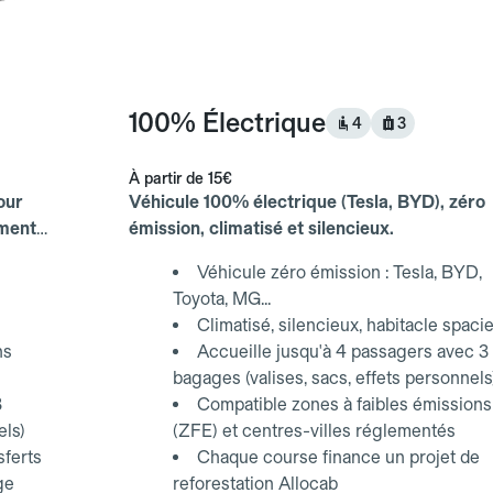
100% Électrique
4
3
À partir de
15€
our
Véhicule 100% électrique (Tesla, BYD), zéro
ements
émission, climatisé et silencieux.
Véhicule zéro émission : Tesla, BYD,
Toyota, MG...
Climatisé, silencieux, habitacle spaci
ns
Accueille jusqu'à 4 passagers avec 3
bagages (valises, sacs, effets personnels
3
Compatible zones à faibles émissions
els)
(ZFE) et centres-villes réglementés
sferts
Chaque course finance un projet de
ge
reforestation Allocab