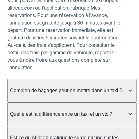
Vous pouvez annuler votre réservation taxi depuis
allocab.com ou l'application, rubrique Mes
réservations. Pour une réservation à l'avance,
l'annulation est gratuite jusqu'à 30 minutes avant le
départ. Pour une réservation immédiate, elle est
gratuite dans les 5 minutes suivant la confirmation.
Au-delà, des frais s'appliquent. Pour consulter le
détail des frais par gamme de véhicule, reportez-
vous à notre Foire aux questions complète sur
l'annulation.
Combien de bagages peut-on mettre dans un taxi ?
La capacité dépend du véhicule taxi disponible : un
taxi berline accueille en général jusqu'à 3 bagages
Quelle est la différence entre un taxi et un vtc ?
de taille moyenne. Pour des bagages volumineux
ou nombreux, précisez-le dans le champ "Message
Le taxi est un service réglementé qui peut vous
au chauffeur" lors de la réservation. Le prix n'est
prendre en charge directement dans la rue, à une
Est-ce qu'Allocab pratique le surge pricing sur les