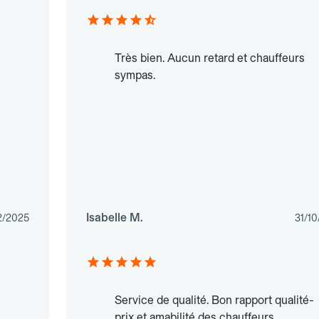
Très bien. Aucun retard et chauffeurs
sympas.
Isabelle M.
2/2025
31/1
Service de qualité. Bon rapport qualité-
prix et amabilité des chauffeurs.