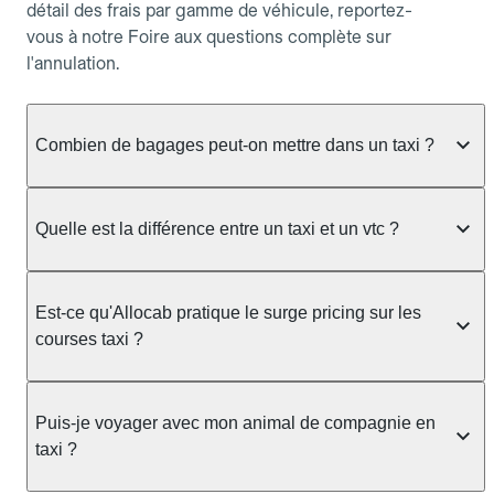
détail des frais par gamme de véhicule, reportez-
vous à notre Foire aux questions complète sur
l'annulation.
Combien de bagages peut-on mettre dans un taxi ?
La capacité dépend du véhicule taxi disponible : un
taxi berline accueille en général jusqu'à 3 bagages
Quelle est la différence entre un taxi et un vtc ?
de taille moyenne. Pour des bagages volumineux
ou nombreux, précisez-le dans le champ "Message
Le taxi est un service réglementé qui peut vous
au chauffeur" lors de la réservation. Le prix n'est
prendre en charge directement dans la rue, à une
Est-ce qu'Allocab pratique le surge pricing sur les
pas impacté par le nombre de bagages.
station ou sur réservation, avec un tarif au
courses taxi ?
compteur. Le VTC fonctionne uniquement sur
réservation et propose un prix fixe annoncé à
Non. Le tarif des taxis est encadré par la
l'avance. Chez Allocab, réservez facilement votre
réglementation préfectorale et suit un barème
Puis-je voyager avec mon animal de compagnie en
taxi.
officiel : il protège des hausses liées à la demande.
taxi ?
Chez Allocab, le prix estimé est affiché avant la