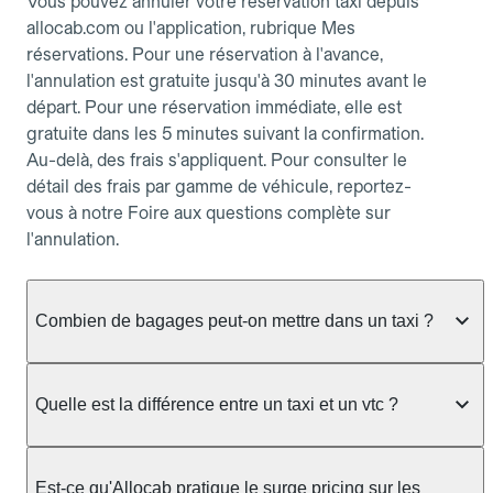
Vous pouvez annuler votre réservation taxi depuis
allocab.com ou l'application, rubrique Mes
réservations. Pour une réservation à l'avance,
l'annulation est gratuite jusqu'à 30 minutes avant le
départ. Pour une réservation immédiate, elle est
gratuite dans les 5 minutes suivant la confirmation.
Au-delà, des frais s'appliquent. Pour consulter le
détail des frais par gamme de véhicule, reportez-
vous à notre Foire aux questions complète sur
l'annulation.
Combien de bagages peut-on mettre dans un taxi ?
La capacité dépend du véhicule taxi disponible : un
taxi berline accueille en général jusqu'à 3 bagages
Quelle est la différence entre un taxi et un vtc ?
de taille moyenne. Pour des bagages volumineux
ou nombreux, précisez-le dans le champ "Message
Le taxi est un service réglementé qui peut vous
au chauffeur" lors de la réservation. Le prix n'est
prendre en charge directement dans la rue, à une
Est-ce qu'Allocab pratique le surge pricing sur les