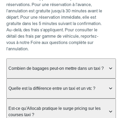
réservations. Pour une réservation à l'avance,
l'annulation est gratuite jusqu'à 30 minutes avant le
départ. Pour une réservation immédiate, elle est
gratuite dans les 5 minutes suivant la confirmation.
Au-delà, des frais s'appliquent. Pour consulter le
détail des frais par gamme de véhicule, reportez-
vous à notre Foire aux questions complète sur
l'annulation.
Combien de bagages peut-on mettre dans un taxi ?
La capacité dépend du véhicule taxi disponible : un
taxi berline accueille en général jusqu'à 3 bagages
Quelle est la différence entre un taxi et un vtc ?
de taille moyenne. Pour des bagages volumineux
ou nombreux, précisez-le dans le champ "Message
Le taxi est un service réglementé qui peut vous
au chauffeur" lors de la réservation. Le prix n'est
prendre en charge directement dans la rue, à une
Est-ce qu'Allocab pratique le surge pricing sur les
pas impacté par le nombre de bagages.
station ou sur réservation, avec un tarif au
courses taxi ?