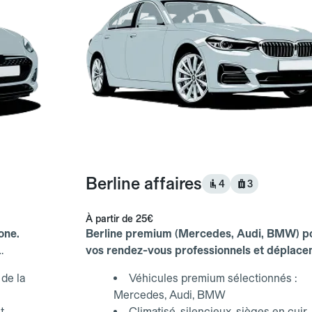
Berline affaires
4
3
À partir de
25€
one.
Berline premium (Mercedes, Audi, BMW) p
vos rendez-vous professionnels et déplac
d'affaires.
de la
Véhicules premium sélectionnés :
Mercedes, Audi, BMW
t
Climatisé, silencieux, sièges en cuir