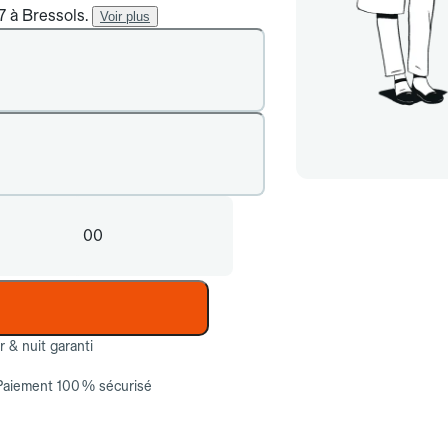
7 à Bressols.
Voir plus
00
ur & nuit garanti
Paiement 100 % sécurisé