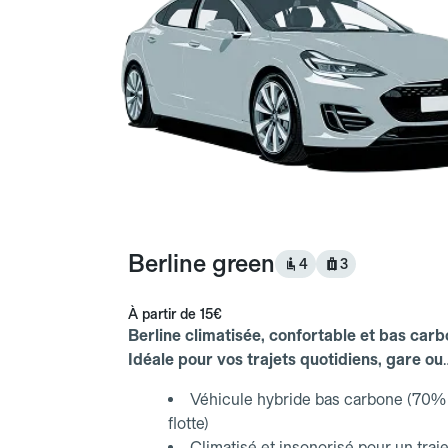
Berline green
4
3
À partir de
15€
Berline climatisée, confortable et bas carb
Idéale pour vos trajets quotidiens, gare ou
aéroport.
Véhicule hybride bas carbone (70% 
flotte)
Climatisé et insonorisé pour un traje