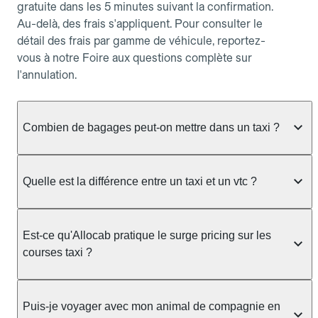
gratuite dans les 5 minutes suivant la confirmation.
Au-delà, des frais s'appliquent. Pour consulter le
détail des frais par gamme de véhicule, reportez-
vous à notre Foire aux questions complète sur
l'annulation.
Combien de bagages peut-on mettre dans un taxi ?
La capacité dépend du véhicule taxi disponible : un
taxi berline accueille en général jusqu'à 3 bagages
Quelle est la différence entre un taxi et un vtc ?
de taille moyenne. Pour des bagages volumineux
ou nombreux, précisez-le dans le champ "Message
Le taxi est un service réglementé qui peut vous
au chauffeur" lors de la réservation. Le prix n'est
prendre en charge directement dans la rue, à une
Est-ce qu'Allocab pratique le surge pricing sur les
pas impacté par le nombre de bagages.
station ou sur réservation, avec un tarif au
courses taxi ?
compteur. Le VTC fonctionne uniquement sur
réservation et propose un prix fixe annoncé à
Non. Le tarif des taxis est encadré par la
l'avance. Chez Allocab, réservez facilement votre
réglementation préfectorale et suit un barème
Puis-je voyager avec mon animal de compagnie en