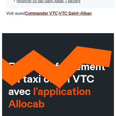
Réserver un taxi Saint-Alban → Béziers
Voir aussi
Commander VTC
VTC Saint-Alban
›
Réservez facilement
un taxi ou un VTC
avec
l’application
Allocab