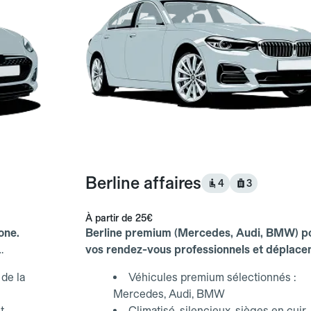
Berline affaires
4
3
À partir de
25€
one.
Berline premium (Mercedes, Audi, BMW) p
vos rendez-vous professionnels et déplac
d'affaires.
de la
Véhicules premium sélectionnés :
Mercedes, Audi, BMW
t
Climatisé, silencieux, sièges en cuir