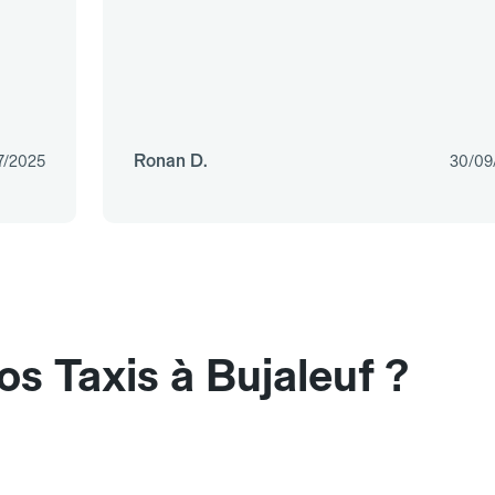
Ronan D.
7/2025
30/09
s Taxis à Bujaleuf ?