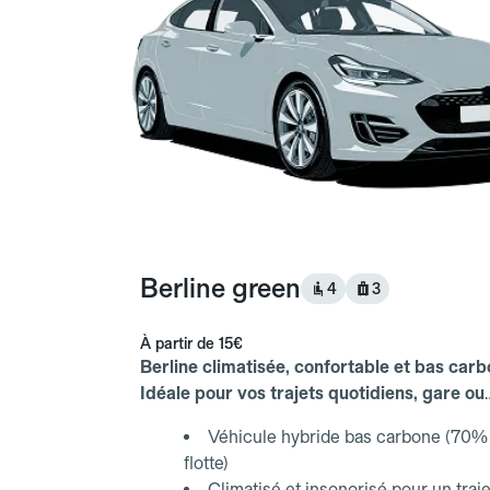
Berline green
4
3
À partir de
15€
Berline climatisée, confortable et bas carb
Idéale pour vos trajets quotidiens, gare ou
aéroport.
Véhicule hybride bas carbone (70% 
flotte)
Climatisé et insonorisé pour un traje