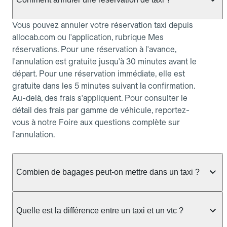
Vous pouvez annuler votre réservation taxi depuis
allocab.com ou l'application, rubrique Mes
réservations. Pour une réservation à l'avance,
l'annulation est gratuite jusqu'à 30 minutes avant le
départ. Pour une réservation immédiate, elle est
gratuite dans les 5 minutes suivant la confirmation.
Au-delà, des frais s'appliquent. Pour consulter le
détail des frais par gamme de véhicule, reportez-
vous à notre Foire aux questions complète sur
l'annulation.
Combien de bagages peut-on mettre dans un taxi ?
La capacité dépend du véhicule taxi disponible : un
taxi berline accueille en général jusqu'à 3 bagages
Quelle est la différence entre un taxi et un vtc ?
de taille moyenne. Pour des bagages volumineux