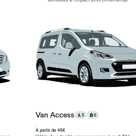
Van Access
5
6
À partir de
45€