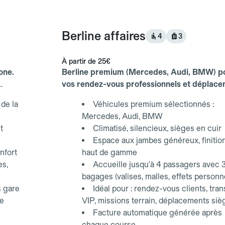
Berline affaires
4
3
À partir de
25€
one.
Berline premium (Mercedes, Audi, BMW) p
vos rendez-vous professionnels et déplac
d'affaires.
de la
Véhicules premium sélectionnés :
Mercedes, Audi, BMW
t
Climatisé, silencieux, sièges en cuir
Espace aux jambes généreux, finitio
nfort
haut de gamme
es,
Accueille jusqu'à 4 passagers avec 
bagages (valises, malles, effets personn
s gare
Idéal pour : rendez-vous clients, tran
ce
VIP, missions terrain, déplacements siè
Facture automatique générée après
chaque course