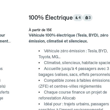
100% Électrique
4
3
À partir de
15€
our
Véhicule 100% électrique (Tesla, BYD), zéro
ements
émission, climatisé et silencieux.
Véhicule zéro émission : Tesla, BYD,
Toyota, MG...
Climatisé, silencieux, habitacle spaci
ns
Accueille jusqu'à 4 passagers avec 3
bagages (valises, sacs, effets personnels
3
Compatible zones à faibles émissions
els)
(ZFE) et centres-villes réglementés
sferts
Chaque course finance un projet de
ge
reforestation Allocab
Idéal pour : trajets urbains, passagers
sensibles à l'impact environnemental