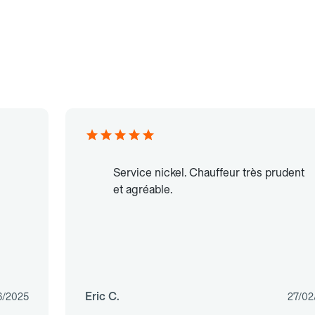
Service nickel. Chauffeur très prudent
et agréable.
Eric C.
6/2025
27/02