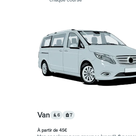
Van
6
7
À partir de
45€