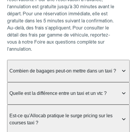
l'annulation est gratuite jusqu'à 30 minutes avant le
départ. Pour une réservation immédiate, elle est
gratuite dans les 5 minutes suivant la confirmation.
Au-delà, des frais s'appliquent. Pour consulter le
détail des frais par gamme de véhicule, reportez-
vous à notre Foire aux questions complète sur
l'annulation.
Combien de bagages peut-on mettre dans un taxi ?
La capacité dépend du véhicule taxi disponible : un
taxi berline accueille en général jusqu'à 3 bagages
Quelle est la différence entre un taxi et un vtc ?
de taille moyenne. Pour des bagages volumineux
ou nombreux, précisez-le dans le champ "Message
Le taxi est un service réglementé qui peut vous
au chauffeur" lors de la réservation. Le prix n'est
prendre en charge directement dans la rue, à une
Est-ce qu'Allocab pratique le surge pricing sur les
pas impacté par le nombre de bagages.
station ou sur réservation, avec un tarif au
courses taxi ?
compteur. Le VTC fonctionne uniquement sur