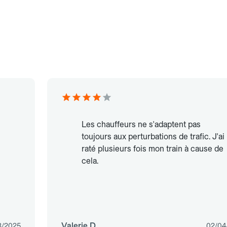
Les chauffeurs ne s'adaptent pas
toujours aux perturbations de trafic. J'ai
raté plusieurs fois mon train à cause de
cela.
Valerie D.
3/2025
02/04