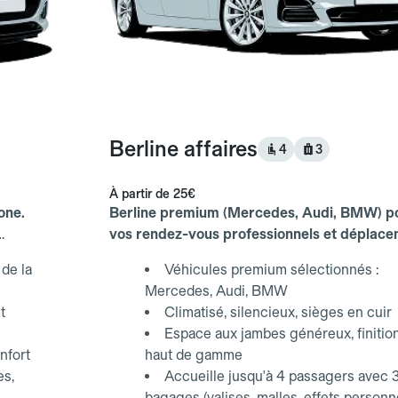
Berline affaires
4
3
À partir de
25€
one.
Berline premium (Mercedes, Audi, BMW) p
vos rendez-vous professionnels et déplac
d'affaires.
de la
Véhicules premium sélectionnés :
Mercedes, Audi, BMW
t
Climatisé, silencieux, sièges en cuir
Espace aux jambes généreux, finitio
nfort
haut de gamme
es,
Accueille jusqu'à 4 passagers avec 
bagages (valises, malles, effets personn