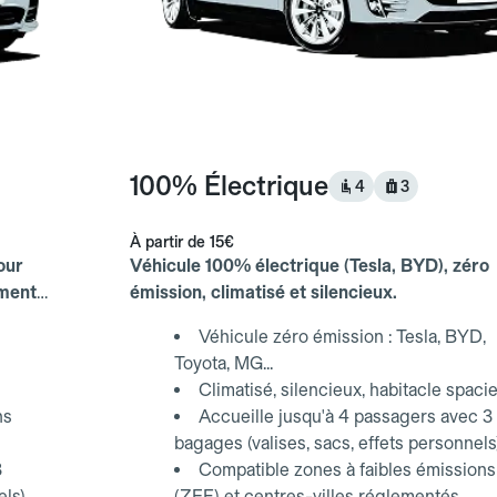
100% Électrique
4
3
À partir de
15€
our
Véhicule 100% électrique (Tesla, BYD), zéro
ements
émission, climatisé et silencieux.
Véhicule zéro émission : Tesla, BYD,
Toyota, MG...
Climatisé, silencieux, habitacle spaci
ns
Accueille jusqu'à 4 passagers avec 3
bagages (valises, sacs, effets personnels
3
Compatible zones à faibles émissions
els)
(ZFE) et centres-villes réglementés