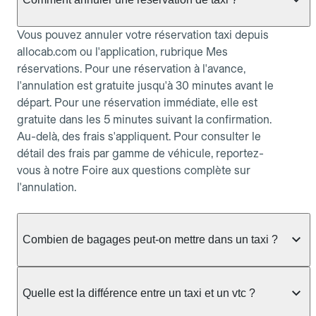
Vous pouvez annuler votre réservation taxi depuis
allocab.com ou l'application, rubrique Mes
réservations. Pour une réservation à l'avance,
l'annulation est gratuite jusqu'à 30 minutes avant le
départ. Pour une réservation immédiate, elle est
gratuite dans les 5 minutes suivant la confirmation.
Au-delà, des frais s'appliquent. Pour consulter le
détail des frais par gamme de véhicule, reportez-
vous à notre Foire aux questions complète sur
l'annulation.
Combien de bagages peut-on mettre dans un taxi ?
La capacité dépend du véhicule taxi disponible : un
taxi berline accueille en général jusqu'à 3 bagages
Quelle est la différence entre un taxi et un vtc ?
de taille moyenne. Pour des bagages volumineux