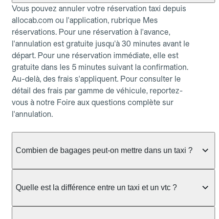
Vous pouvez annuler votre réservation taxi depuis
allocab.com ou l'application, rubrique Mes
réservations. Pour une réservation à l'avance,
l'annulation est gratuite jusqu'à 30 minutes avant le
départ. Pour une réservation immédiate, elle est
gratuite dans les 5 minutes suivant la confirmation.
Au-delà, des frais s'appliquent. Pour consulter le
détail des frais par gamme de véhicule, reportez-
vous à notre Foire aux questions complète sur
l'annulation.
Combien de bagages peut-on mettre dans un taxi ?
La capacité dépend du véhicule taxi disponible : un
taxi berline accueille en général jusqu'à 3 bagages
Quelle est la différence entre un taxi et un vtc ?
de taille moyenne. Pour des bagages volumineux
ou nombreux, précisez-le dans le champ "Message
Le taxi est un service réglementé qui peut vous