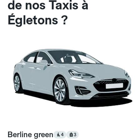
de nos Taxis à
Égletons ?
Berline green
4
3