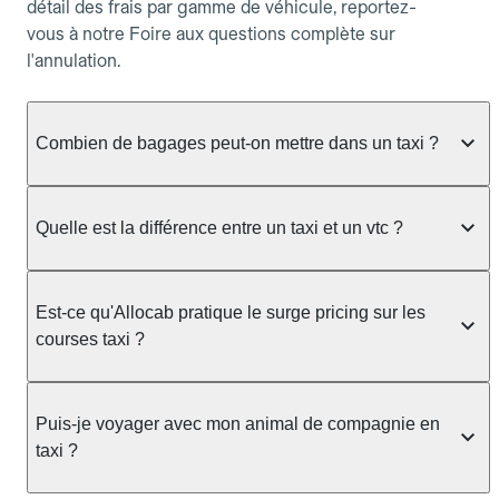
détail des frais par gamme de véhicule, reportez-
vous à notre Foire aux questions complète sur
l'annulation.
Combien de bagages peut-on mettre dans un taxi ?
La capacité dépend du véhicule taxi disponible : un
taxi berline accueille en général jusqu'à 3 bagages
Quelle est la différence entre un taxi et un vtc ?
de taille moyenne. Pour des bagages volumineux
ou nombreux, précisez-le dans le champ "Message
Le taxi est un service réglementé qui peut vous
au chauffeur" lors de la réservation. Le prix n'est
prendre en charge directement dans la rue, à une
Est-ce qu'Allocab pratique le surge pricing sur les
pas impacté par le nombre de bagages.
station ou sur réservation, avec un tarif au
courses taxi ?
compteur. Le VTC fonctionne uniquement sur
réservation et propose un prix fixe annoncé à
Non. Le tarif des taxis est encadré par la
l'avance. Chez Allocab, réservez facilement votre
réglementation préfectorale et suit un barème
Puis-je voyager avec mon animal de compagnie en
taxi.
officiel : il protège des hausses liées à la demande.
taxi ?
Chez Allocab, le prix estimé est affiché avant la