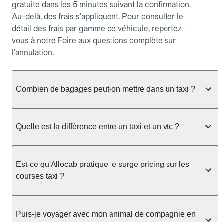
gratuite dans les 5 minutes suivant la confirmation.
Au-delà, des frais s'appliquent. Pour consulter le
détail des frais par gamme de véhicule, reportez-
vous à notre Foire aux questions complète sur
l'annulation.
Combien de bagages peut-on mettre dans un taxi ?
La capacité dépend du véhicule taxi disponible : un
taxi berline accueille en général jusqu'à 3 bagages
Quelle est la différence entre un taxi et un vtc ?
de taille moyenne. Pour des bagages volumineux
ou nombreux, précisez-le dans le champ "Message
Le taxi est un service réglementé qui peut vous
au chauffeur" lors de la réservation. Le prix n'est
prendre en charge directement dans la rue, à une
Est-ce qu'Allocab pratique le surge pricing sur les
pas impacté par le nombre de bagages.
station ou sur réservation, avec un tarif au
courses taxi ?
compteur. Le VTC fonctionne uniquement sur
réservation et propose un prix fixe annoncé à
Non. Le tarif des taxis est encadré par la
l'avance. Chez Allocab, réservez facilement votre
réglementation préfectorale et suit un barème
Puis-je voyager avec mon animal de compagnie en