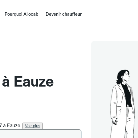
Pourquoi Allocab
Devenir chauffeur
e à Eauze
/7 à Eauze.
Voir plus