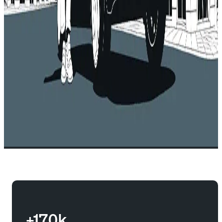
+170k