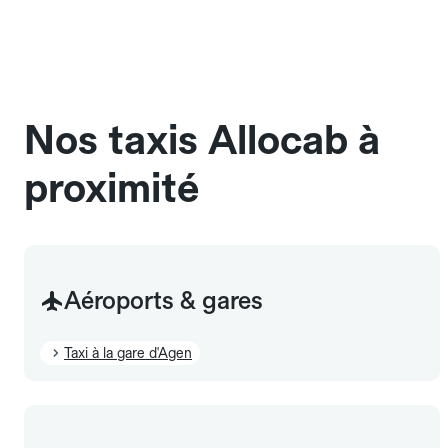
une cage ou une caisse de transport adaptée.
Pensez à le signaler dans le champ "Message au
chauffeur". Les chiens d'assistance sont acceptés
sans cage ni frais supplémentaire, mais doivent
également être mentionnés à l'avance.
Nos taxis Allocab à
proximité
Aéroports & gares
Taxi à la gare d'Agen