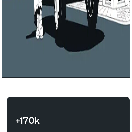
+170k