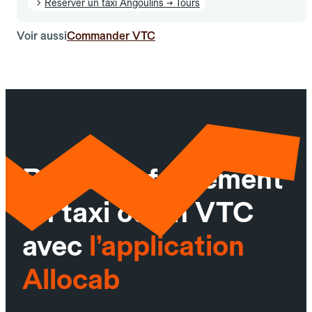
Réserver un taxi Angoulins → Tours
Voir aussi
Commander VTC
Réservez facilement
un taxi ou un VTC
avec
l’application
Allocab