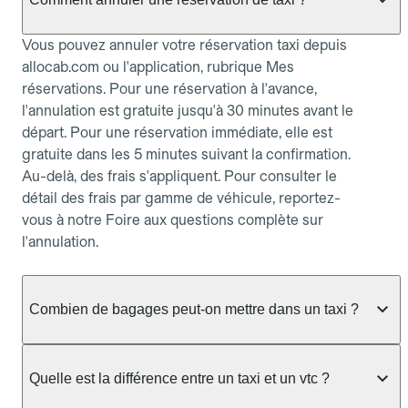
Vous pouvez annuler votre réservation taxi depuis
allocab.com ou l'application, rubrique Mes
réservations. Pour une réservation à l'avance,
l'annulation est gratuite jusqu'à 30 minutes avant le
départ. Pour une réservation immédiate, elle est
gratuite dans les 5 minutes suivant la confirmation.
Au-delà, des frais s'appliquent. Pour consulter le
détail des frais par gamme de véhicule, reportez-
vous à notre Foire aux questions complète sur
l'annulation.
Combien de bagages peut-on mettre dans un taxi ?
La capacité dépend du véhicule taxi disponible : un
taxi berline accueille en général jusqu'à 3 bagages
Quelle est la différence entre un taxi et un vtc ?
de taille moyenne. Pour des bagages volumineux