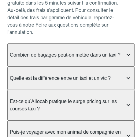
gratuite dans les 5 minutes suivant la confirmation.
Au-delà, des frais s'appliquent. Pour consulter le
détail des frais par gamme de véhicule, reportez-
vous à notre Foire aux questions complète sur
l'annulation.
Combien de bagages peut-on mettre dans un taxi ?
La capacité dépend du véhicule taxi disponible : un
taxi berline accueille en général jusqu'à 3 bagages
Quelle est la différence entre un taxi et un vtc ?
de taille moyenne. Pour des bagages volumineux
ou nombreux, précisez-le dans le champ "Message
Le taxi est un service réglementé qui peut vous
au chauffeur" lors de la réservation. Le prix n'est
prendre en charge directement dans la rue, à une
Est-ce qu'Allocab pratique le surge pricing sur les
pas impacté par le nombre de bagages.
station ou sur réservation, avec un tarif au
courses taxi ?
compteur. Le VTC fonctionne uniquement sur
réservation et propose un prix fixe annoncé à
Non. Le tarif des taxis est encadré par la
l'avance. Chez Allocab, réservez facilement votre
réglementation préfectorale et suit un barème
Puis-je voyager avec mon animal de compagnie en