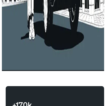
+170k