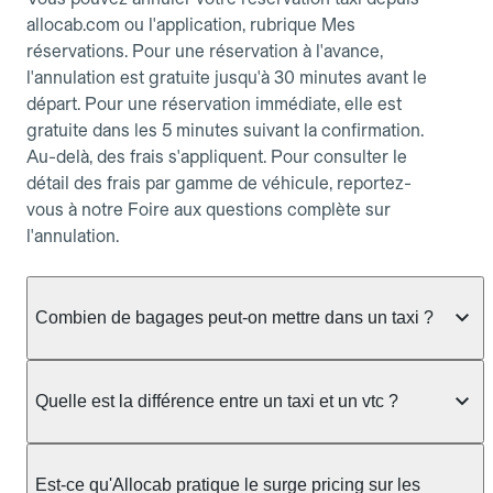
allocab.com ou l'application, rubrique Mes
réservations. Pour une réservation à l'avance,
l'annulation est gratuite jusqu'à 30 minutes avant le
départ. Pour une réservation immédiate, elle est
gratuite dans les 5 minutes suivant la confirmation.
Au-delà, des frais s'appliquent. Pour consulter le
détail des frais par gamme de véhicule, reportez-
vous à notre Foire aux questions complète sur
l'annulation.
Combien de bagages peut-on mettre dans un taxi ?
La capacité dépend du véhicule taxi disponible : un
taxi berline accueille en général jusqu'à 3 bagages
Quelle est la différence entre un taxi et un vtc ?
de taille moyenne. Pour des bagages volumineux
ou nombreux, précisez-le dans le champ "Message
Le taxi est un service réglementé qui peut vous
au chauffeur" lors de la réservation. Le prix n'est
prendre en charge directement dans la rue, à une
Est-ce qu'Allocab pratique le surge pricing sur les