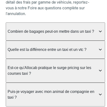
détail des frais par gamme de véhicule, reportez-
vous à notre Foire aux questions complète sur
l'annulation.
Combien de bagages peut-on mettre dans un taxi ?
La capacité dépend du véhicule taxi disponible : un
taxi berline accueille en général jusqu'à 3 bagages
Quelle est la différence entre un taxi et un vtc ?
de taille moyenne. Pour des bagages volumineux
ou nombreux, précisez-le dans le champ "Message
Le taxi est un service réglementé qui peut vous
au chauffeur" lors de la réservation. Le prix n'est
prendre en charge directement dans la rue, à une
Est-ce qu'Allocab pratique le surge pricing sur les
pas impacté par le nombre de bagages.
station ou sur réservation, avec un tarif au
courses taxi ?
compteur. Le VTC fonctionne uniquement sur
réservation et propose un prix fixe annoncé à
Non. Le tarif des taxis est encadré par la
l'avance. Chez Allocab, réservez facilement votre
réglementation préfectorale et suit un barème
Puis-je voyager avec mon animal de compagnie en
taxi.
officiel : il protège des hausses liées à la demande.
taxi ?
Chez Allocab, le prix estimé est affiché avant la