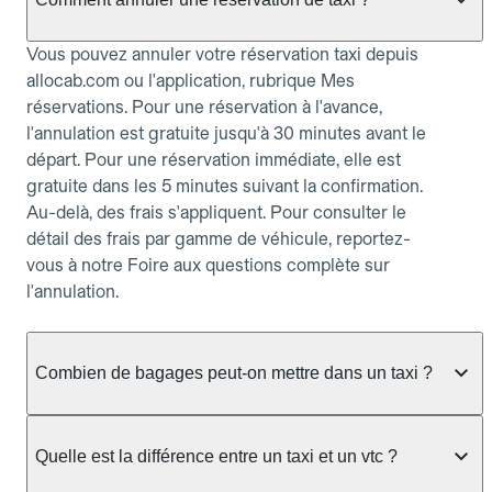
Vous pouvez annuler votre réservation taxi depuis
allocab.com ou l'application, rubrique Mes
réservations. Pour une réservation à l'avance,
l'annulation est gratuite jusqu'à 30 minutes avant le
départ. Pour une réservation immédiate, elle est
gratuite dans les 5 minutes suivant la confirmation.
Au-delà, des frais s'appliquent. Pour consulter le
détail des frais par gamme de véhicule, reportez-
vous à notre Foire aux questions complète sur
l'annulation.
Combien de bagages peut-on mettre dans un taxi ?
La capacité dépend du véhicule taxi disponible : un
taxi berline accueille en général jusqu'à 3 bagages
Quelle est la différence entre un taxi et un vtc ?
de taille moyenne. Pour des bagages volumineux