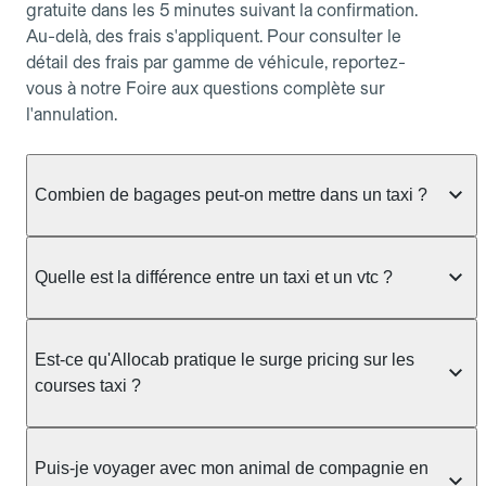
gratuite dans les 5 minutes suivant la confirmation.
Au-delà, des frais s'appliquent. Pour consulter le
détail des frais par gamme de véhicule, reportez-
vous à notre Foire aux questions complète sur
l'annulation.
Combien de bagages peut-on mettre dans un taxi ?
La capacité dépend du véhicule taxi disponible : un
taxi berline accueille en général jusqu'à 3 bagages
Quelle est la différence entre un taxi et un vtc ?
de taille moyenne. Pour des bagages volumineux
ou nombreux, précisez-le dans le champ "Message
Le taxi est un service réglementé qui peut vous
au chauffeur" lors de la réservation. Le prix n'est
prendre en charge directement dans la rue, à une
Est-ce qu'Allocab pratique le surge pricing sur les
pas impacté par le nombre de bagages.
station ou sur réservation, avec un tarif au
courses taxi ?
compteur. Le VTC fonctionne uniquement sur
réservation et propose un prix fixe annoncé à
Non. Le tarif des taxis est encadré par la
l'avance. Chez Allocab, réservez facilement votre
réglementation préfectorale et suit un barème
Puis-je voyager avec mon animal de compagnie en