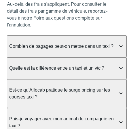
Au-delà, des frais s'appliquent. Pour consulter le
détail des frais par gamme de véhicule, reportez-
vous à notre Foire aux questions complète sur
l'annulation.
Combien de bagages peut-on mettre dans un taxi ?
La capacité dépend du véhicule taxi disponible : un
taxi berline accueille en général jusqu'à 3 bagages
Quelle est la différence entre un taxi et un vtc ?
de taille moyenne. Pour des bagages volumineux
ou nombreux, précisez-le dans le champ "Message
Le taxi est un service réglementé qui peut vous
au chauffeur" lors de la réservation. Le prix n'est
prendre en charge directement dans la rue, à une
Est-ce qu'Allocab pratique le surge pricing sur les
pas impacté par le nombre de bagages.
station ou sur réservation, avec un tarif au
courses taxi ?
compteur. Le VTC fonctionne uniquement sur
réservation et propose un prix fixe annoncé à
Non. Le tarif des taxis est encadré par la
l'avance. Chez Allocab, réservez facilement votre
réglementation préfectorale et suit un barème
Puis-je voyager avec mon animal de compagnie en
taxi.
officiel : il protège des hausses liées à la demande.
taxi ?