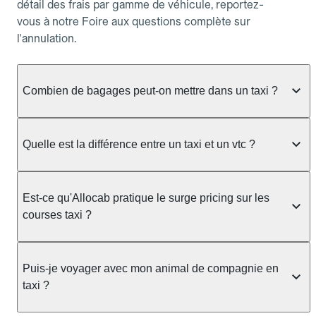
détail des frais par gamme de véhicule, reportez-
vous à notre Foire aux questions complète sur
l'annulation.
Combien de bagages peut-on mettre dans un taxi ?
La capacité dépend du véhicule taxi disponible : un
taxi berline accueille en général jusqu'à 3 bagages
Quelle est la différence entre un taxi et un vtc ?
de taille moyenne. Pour des bagages volumineux
ou nombreux, précisez-le dans le champ "Message
Le taxi est un service réglementé qui peut vous
au chauffeur" lors de la réservation. Le prix n'est
prendre en charge directement dans la rue, à une
Est-ce qu'Allocab pratique le surge pricing sur les
pas impacté par le nombre de bagages.
station ou sur réservation, avec un tarif au
courses taxi ?
compteur. Le VTC fonctionne uniquement sur
réservation et propose un prix fixe annoncé à
Non. Le tarif des taxis est encadré par la
l'avance. Chez Allocab, réservez facilement votre
réglementation préfectorale et suit un barème
Puis-je voyager avec mon animal de compagnie en
taxi.
officiel : il protège des hausses liées à la demande.
taxi ?
Chez Allocab, le prix estimé est affiché avant la