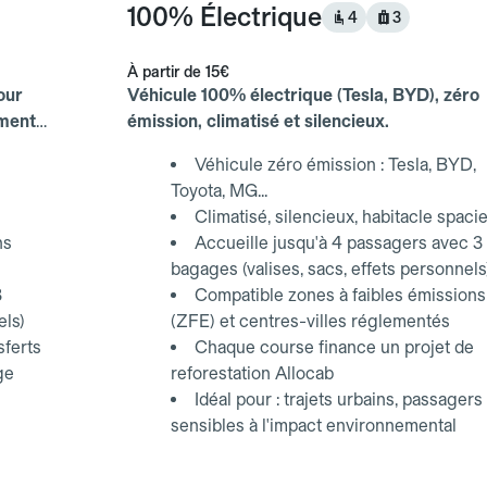
100% Électrique
4
3
À partir de
15€
our
Véhicule 100% électrique (Tesla, BYD), zéro
ements
émission, climatisé et silencieux.
Véhicule zéro émission : Tesla, BYD,
Toyota, MG...
Climatisé, silencieux, habitacle spaci
ns
Accueille jusqu'à 4 passagers avec 3
bagages (valises, sacs, effets personnels
3
Compatible zones à faibles émissions
els)
(ZFE) et centres-villes réglementés
sferts
Chaque course finance un projet de
ge
reforestation Allocab
Idéal pour : trajets urbains, passagers
sensibles à l'impact environnemental