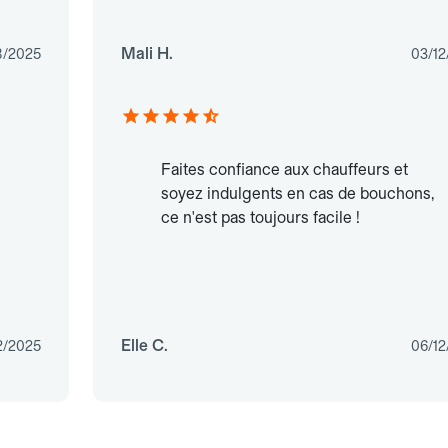
Mali H.
8/2025
03/12
Faites confiance aux chauffeurs et
soyez indulgents en cas de bouchons,
ce n'est pas toujours facile !
Elle C.
2/2025
06/12