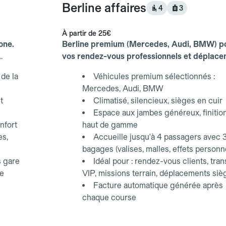
Berline affaires
4
3
À partir de
25€
one.
Berline premium (Mercedes, Audi, BMW) p
vos rendez-vous professionnels et déplac
d'affaires.
de la
Véhicules premium sélectionnés :
Mercedes, Audi, BMW
t
Climatisé, silencieux, sièges en cuir
Espace aux jambes généreux, finitio
nfort
haut de gamme
es,
Accueille jusqu'à 4 passagers avec 
bagages (valises, malles, effets personn
s gare
Idéal pour : rendez-vous clients, tran
ce
VIP, missions terrain, déplacements siè
Facture automatique générée après
chaque course