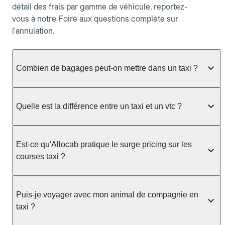
détail des frais par gamme de véhicule, reportez-
vous à notre Foire aux questions complète sur
l'annulation.
Combien de bagages peut-on mettre dans un taxi ?
La capacité dépend du véhicule taxi disponible : un
taxi berline accueille en général jusqu'à 3 bagages
Quelle est la différence entre un taxi et un vtc ?
de taille moyenne. Pour des bagages volumineux
ou nombreux, précisez-le dans le champ "Message
Le taxi est un service réglementé qui peut vous
au chauffeur" lors de la réservation. Le prix n'est
prendre en charge directement dans la rue, à une
Est-ce qu'Allocab pratique le surge pricing sur les
pas impacté par le nombre de bagages.
station ou sur réservation, avec un tarif au
courses taxi ?
compteur. Le VTC fonctionne uniquement sur
réservation et propose un prix fixe annoncé à
Non. Le tarif des taxis est encadré par la
l'avance. Chez Allocab, réservez facilement votre
réglementation préfectorale et suit un barème
Puis-je voyager avec mon animal de compagnie en
taxi.
officiel : il protège des hausses liées à la demande.
taxi ?
Chez Allocab, le prix estimé est affiché avant la