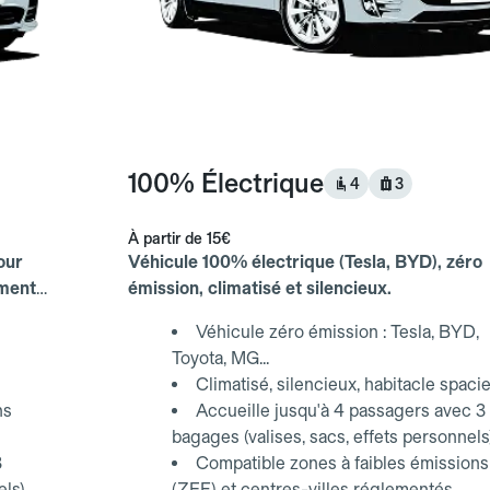
100% Électrique
4
3
À partir de
15€
our
Véhicule 100% électrique (Tesla, BYD), zéro
ements
émission, climatisé et silencieux.
Véhicule zéro émission : Tesla, BYD,
Toyota, MG...
Climatisé, silencieux, habitacle spaci
ns
Accueille jusqu'à 4 passagers avec 3
bagages (valises, sacs, effets personnels
3
Compatible zones à faibles émissions
els)
(ZFE) et centres-villes réglementés