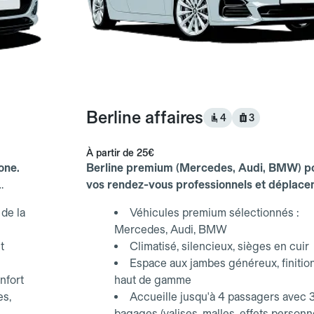
Berline affaires
4
3
À partir de
25€
one.
Berline premium (Mercedes, Audi, BMW) p
vos rendez-vous professionnels et déplac
d'affaires.
de la
Véhicules premium sélectionnés :
Mercedes, Audi, BMW
t
Climatisé, silencieux, sièges en cuir
Espace aux jambes généreux, finitio
nfort
haut de gamme
es,
Accueille jusqu'à 4 passagers avec 
bagages (valises, malles, effets personn