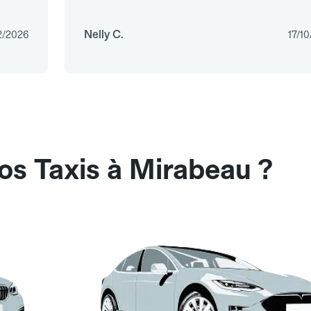
Nelly C.
2/2026
17/1
os Taxis à Mirabeau ?