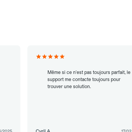
Même si ce n'est pas toujours parfait, le
support me contacte toujours pour
trouver une solution.
Cyril A.
6/2025
17/02