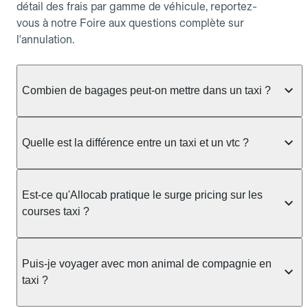
détail des frais par gamme de véhicule, reportez-
vous à notre Foire aux questions complète sur
l'annulation.
Combien de bagages peut-on mettre dans un taxi ?
La capacité dépend du véhicule taxi disponible : un
taxi berline accueille en général jusqu'à 3 bagages
Quelle est la différence entre un taxi et un vtc ?
de taille moyenne. Pour des bagages volumineux
ou nombreux, précisez-le dans le champ "Message
Le taxi est un service réglementé qui peut vous
au chauffeur" lors de la réservation. Le prix n'est
prendre en charge directement dans la rue, à une
Est-ce qu'Allocab pratique le surge pricing sur les
pas impacté par le nombre de bagages.
station ou sur réservation, avec un tarif au
courses taxi ?
compteur. Le VTC fonctionne uniquement sur
réservation et propose un prix fixe annoncé à
Non. Le tarif des taxis est encadré par la
l'avance. Chez Allocab, réservez facilement votre
réglementation préfectorale et suit un barème
Puis-je voyager avec mon animal de compagnie en
taxi.
officiel : il protège des hausses liées à la demande.
taxi ?
Chez Allocab, le prix estimé est affiché avant la