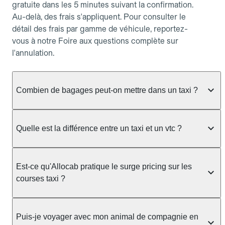
gratuite dans les 5 minutes suivant la confirmation.
Au-delà, des frais s'appliquent. Pour consulter le
détail des frais par gamme de véhicule, reportez-
vous à notre Foire aux questions complète sur
l'annulation.
Combien de bagages peut-on mettre dans un taxi ?
La capacité dépend du véhicule taxi disponible : un
taxi berline accueille en général jusqu'à 3 bagages
Quelle est la différence entre un taxi et un vtc ?
de taille moyenne. Pour des bagages volumineux
ou nombreux, précisez-le dans le champ "Message
Le taxi est un service réglementé qui peut vous
au chauffeur" lors de la réservation. Le prix n'est
prendre en charge directement dans la rue, à une
Est-ce qu'Allocab pratique le surge pricing sur les
pas impacté par le nombre de bagages.
station ou sur réservation, avec un tarif au
courses taxi ?
compteur. Le VTC fonctionne uniquement sur
réservation et propose un prix fixe annoncé à
Non. Le tarif des taxis est encadré par la
l'avance. Chez Allocab, réservez facilement votre
réglementation préfectorale et suit un barème
Puis-je voyager avec mon animal de compagnie en