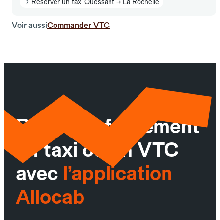
Réserver un taxi Ouessant → La Rochelle
Voir aussi
Commander VTC
Réservez facilement
un taxi ou un VTC
avec
l’application
Allocab