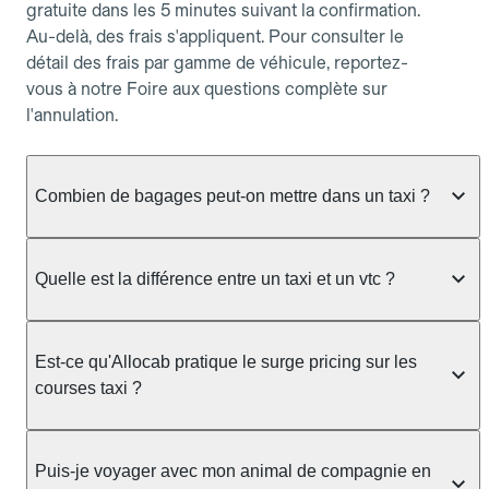
gratuite dans les 5 minutes suivant la confirmation.
Au-delà, des frais s'appliquent. Pour consulter le
détail des frais par gamme de véhicule, reportez-
vous à notre Foire aux questions complète sur
l'annulation.
Combien de bagages peut-on mettre dans un taxi ?
La capacité dépend du véhicule taxi disponible : un
taxi berline accueille en général jusqu'à 3 bagages
Quelle est la différence entre un taxi et un vtc ?
de taille moyenne. Pour des bagages volumineux
ou nombreux, précisez-le dans le champ "Message
Le taxi est un service réglementé qui peut vous
au chauffeur" lors de la réservation. Le prix n'est
prendre en charge directement dans la rue, à une
Est-ce qu'Allocab pratique le surge pricing sur les
pas impacté par le nombre de bagages.
station ou sur réservation, avec un tarif au
courses taxi ?
compteur. Le VTC fonctionne uniquement sur
réservation et propose un prix fixe annoncé à
Non. Le tarif des taxis est encadré par la
l'avance. Chez Allocab, réservez facilement votre
réglementation préfectorale et suit un barème
Puis-je voyager avec mon animal de compagnie en