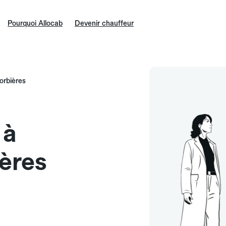
Pourquoi Allocab
Devenir chauffeur
orbières
 à
ères