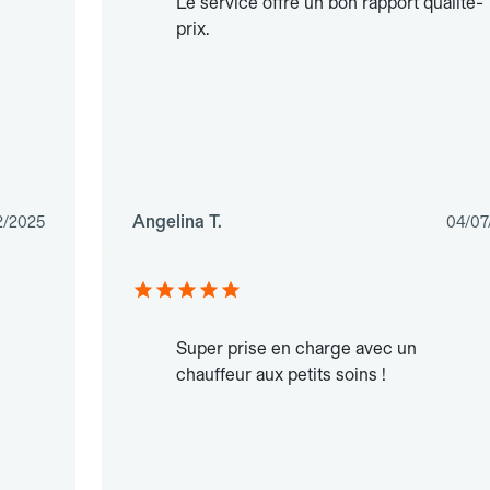
Le service offre un bon rapport qualité-
prix.
Angelina T.
12/2025
04/07
Super prise en charge avec un
chauffeur aux petits soins !