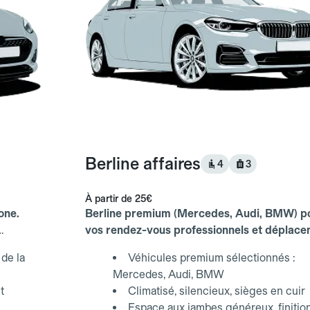
Berline affaires
4
3
À partir de
25€
one.
Berline premium (Mercedes, Audi, BMW) p
vos rendez-vous professionnels et déplac
d'affaires.
de la
Véhicules premium sélectionnés :
Mercedes, Audi, BMW
t
Climatisé, silencieux, sièges en cuir
Espace aux jambes généreux, finitio