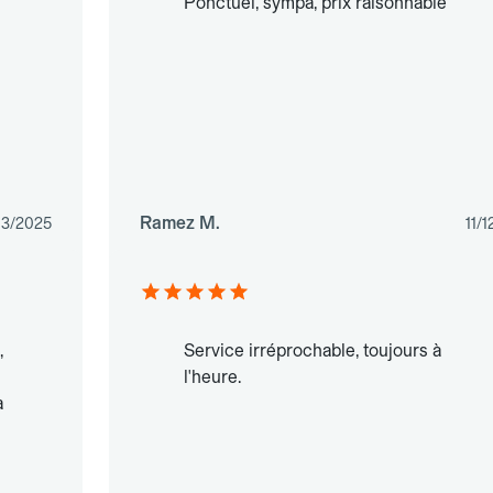
Ponctuel, sympa, prix raisonnable
Ramez M.
03/2025
11/
,
Service irréprochable, toujours à
l'heure.
à