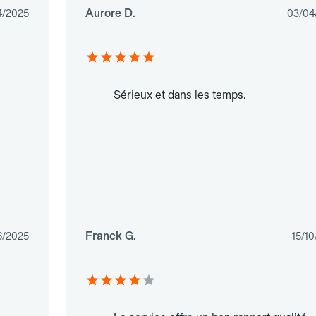
Aurore D.
4/2025
03/04
Sérieux et dans les temps.
Franck G.
6/2025
15/1