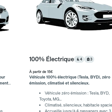
100% Électrique
4
3
À partir de
15€
our
Véhicule 100% électrique (Tesla, BYD), zéro
ements
émission, climatisé et silencieux.
Véhicule zéro émission : Tesla, BYD,
Toyota, MG...
Climatisé, silencieux, habitacle spaci
ns
Accueille jusqu'à 4 passagers avec 3