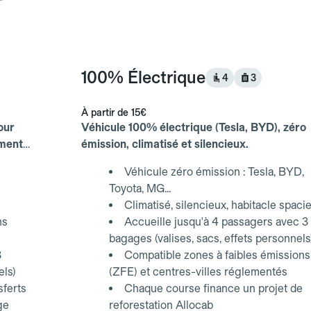
100% Électrique
4
3
À partir de
15€
our
Véhicule 100% électrique (Tesla, BYD), zéro
ements
émission, climatisé et silencieux.
Véhicule zéro émission : Tesla, BYD,
Toyota, MG...
Climatisé, silencieux, habitacle spaci
ns
Accueille jusqu'à 4 passagers avec 3
bagages (valises, sacs, effets personnels
3
Compatible zones à faibles émissions
els)
(ZFE) et centres-villes réglementés
sferts
Chaque course finance un projet de
ge
reforestation Allocab