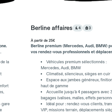
Berline affaires
4
3
À partir de
25€
one.
Berline premium (Mercedes, Audi, BMW) p
vos rendez-vous professionnels et déplac
d'affaires.
de la
Véhicules premium sélectionnés :
Mercedes, Audi, BMW
t
Climatisé, silencieux, sièges en cuir
Espace aux jambes généreux, finitio
nfort
haut de gamme
es,
Accueille jusqu'à 4 passagers avec 
bagages (valises, malles, effets personn
s gare
Idéal pour : rendez-vous clients, tran
ce
VIP, missions terrain, déplacements siè