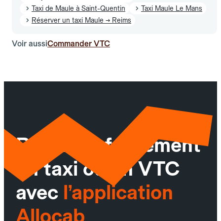
Taxi de Maule à Saint-Quentin
Taxi Maule Le Mans
Réserver un taxi Maule → Reims
Voir aussi
Commander VTC
Réservez facilement
un taxi ou un VTC
avec
l’application
Allocab