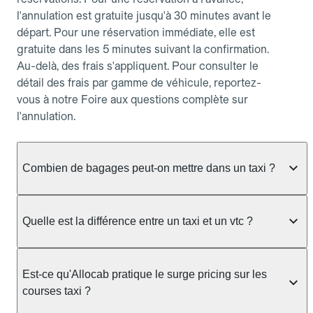
l'annulation est gratuite jusqu'à 30 minutes avant le
départ. Pour une réservation immédiate, elle est
gratuite dans les 5 minutes suivant la confirmation.
Au-delà, des frais s'appliquent. Pour consulter le
détail des frais par gamme de véhicule, reportez-
vous à notre Foire aux questions complète sur
l'annulation.
Combien de bagages peut-on mettre dans un taxi ?
La capacité dépend du véhicule taxi disponible : un
taxi berline accueille en général jusqu'à 3 bagages
Quelle est la différence entre un taxi et un vtc ?
de taille moyenne. Pour des bagages volumineux
ou nombreux, précisez-le dans le champ "Message
Le taxi est un service réglementé qui peut vous
au chauffeur" lors de la réservation. Le prix n'est
prendre en charge directement dans la rue, à une
Est-ce qu'Allocab pratique le surge pricing sur les
pas impacté par le nombre de bagages.
station ou sur réservation, avec un tarif au
courses taxi ?
compteur. Le VTC fonctionne uniquement sur