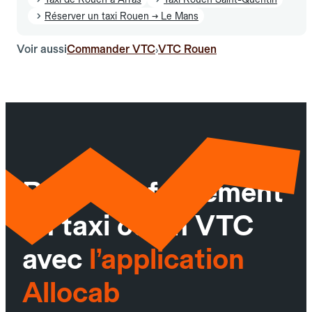
Réserver un taxi Rouen → Le Mans
Voir aussi
Commander VTC
VTC Rouen
›
Réservez facilement
un taxi ou un VTC
avec
l’application
Allocab