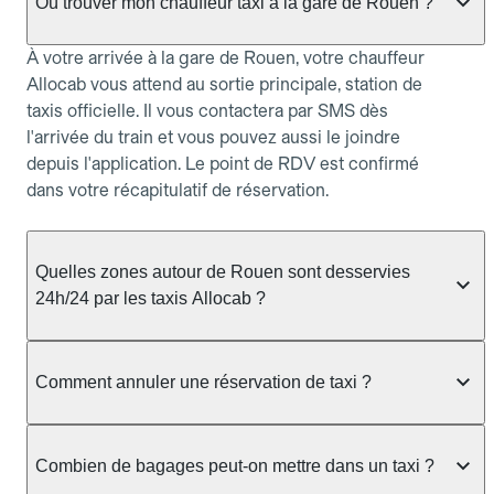
Où trouver mon chauffeur taxi à la gare de Rouen ?
À votre arrivée à la gare de Rouen, votre chauffeur
Allocab vous attend au sortie principale, station de
taxis officielle. Il vous contactera par SMS dès
l'arrivée du train et vous pouvez aussi le joindre
depuis l'application. Le point de RDV est confirmé
dans votre récapitulatif de réservation.
Quelles zones autour de Rouen sont desservies
24h/24 par les taxis Allocab ?
Allocab assure le service de taxi 24h/24 à Rouen et
dans les communes voisines : Rouen, Hauts,
Comment annuler une réservation de taxi ?
Bihorel, Bois-Guillaume, Darnétal, Canteleu. Pour
les courses entre 22h et 6h, il est conseillé de
Vous pouvez annuler votre réservation taxi depuis
réserver à l'avance afin de garantir la disponibilité
allocab.com ou l'application, rubrique Mes
Combien de bagages peut-on mettre dans un taxi ?
d'un chauffeur, notamment lors des pics de
réservations. Pour une réservation à l'avance,