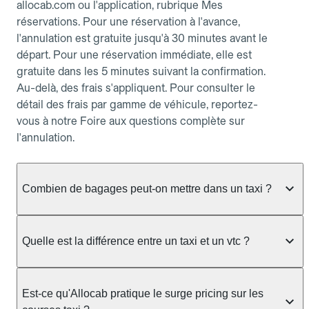
allocab.com ou l'application, rubrique Mes
réservations. Pour une réservation à l'avance,
l'annulation est gratuite jusqu'à 30 minutes avant le
départ. Pour une réservation immédiate, elle est
gratuite dans les 5 minutes suivant la confirmation.
Au-delà, des frais s'appliquent. Pour consulter le
détail des frais par gamme de véhicule, reportez-
vous à notre Foire aux questions complète sur
l'annulation.
Combien de bagages peut-on mettre dans un taxi ?
La capacité dépend du véhicule taxi disponible : un
taxi berline accueille en général jusqu'à 3 bagages
Quelle est la différence entre un taxi et un vtc ?
de taille moyenne. Pour des bagages volumineux
ou nombreux, précisez-le dans le champ "Message
Le taxi est un service réglementé qui peut vous
au chauffeur" lors de la réservation. Le prix n'est
prendre en charge directement dans la rue, à une
Est-ce qu'Allocab pratique le surge pricing sur les
pas impacté par le nombre de bagages.
station ou sur réservation, avec un tarif au