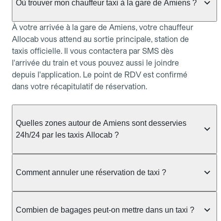
Où trouver mon chauffeur taxi à la gare de Amiens ?
À votre arrivée à la gare de Amiens, votre chauffeur
Allocab vous attend au sortie principale, station de
taxis officielle. Il vous contactera par SMS dès
l'arrivée du train et vous pouvez aussi le joindre
depuis l'application. Le point de RDV est confirmé
dans votre récapitulatif de réservation.
Quelles zones autour de Amiens sont desservies
24h/24 par les taxis Allocab ?
Allocab assure le service de taxi 24h/24 à Amiens
et dans les communes voisines : Amiens, Camon,
Comment annuler une réservation de taxi ?
Salouël, Ailly-sur-Somme, Boves, Corbie. Pour les
courses entre 22h et 6h, il est conseillé de
Vous pouvez annuler votre réservation taxi depuis
réserver à l'avance afin de garantir la disponibilité
allocab.com ou l'application, rubrique Mes
Combien de bagages peut-on mettre dans un taxi ?
d'un chauffeur, notamment lors des pics de
réservations. Pour une réservation à l'avance,