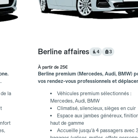
Berline affaires
4
3
À partir de
25€
one.
Berline premium (Mercedes, Audi, BMW) p
vos rendez-vous professionnels et déplac
d'affaires.
de la
Véhicules premium sélectionnés :
Mercedes, Audi, BMW
t
Climatisé, silencieux, sièges en cuir
Espace aux jambes généreux, finitio
nfort
haut de gamme
es,
Accueille jusqu'à 4 passagers avec 
bagages (valises, malles, effets personn