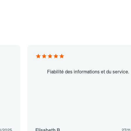
Fiabilité des informations et du service.
Elisabeth B.
3/2025
27/1