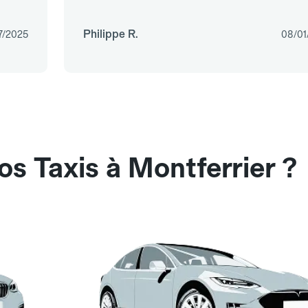
Philippe R.
7/2025
08/01
s Taxis à Montferrier ?