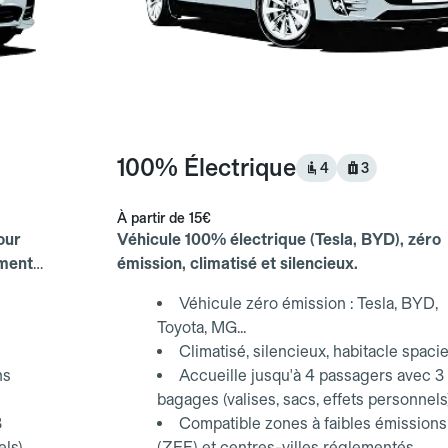
100% Électrique
4
3
À partir de
15€
our
Véhicule 100% électrique (Tesla, BYD), zéro
ements
émission, climatisé et silencieux.
Véhicule zéro émission : Tesla, BYD,
Toyota, MG...
Climatisé, silencieux, habitacle spaci
ns
Accueille jusqu'à 4 passagers avec 3
bagages (valises, sacs, effets personnels
3
Compatible zones à faibles émissions
els)
(ZFE) et centres-villes réglementés