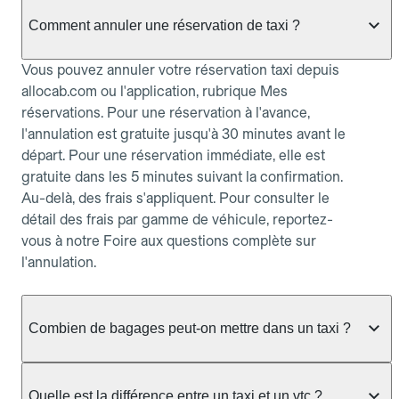
Comment annuler une réservation de taxi ?
Vous pouvez annuler votre réservation taxi depuis
allocab.com ou l'application, rubrique Mes
réservations. Pour une réservation à l'avance,
l'annulation est gratuite jusqu'à 30 minutes avant le
départ. Pour une réservation immédiate, elle est
gratuite dans les 5 minutes suivant la confirmation.
Au-delà, des frais s'appliquent. Pour consulter le
détail des frais par gamme de véhicule, reportez-
vous à notre Foire aux questions complète sur
l'annulation.
Combien de bagages peut-on mettre dans un taxi ?
La capacité dépend du véhicule taxi disponible : un
taxi berline accueille en général jusqu'à 3 bagages
Quelle est la différence entre un taxi et un vtc ?