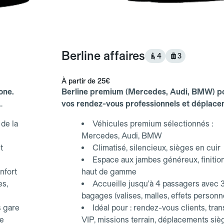
Berline affaires
4
3
À partir de
25€
one.
Berline premium (Mercedes, Audi, BMW) p
vos rendez-vous professionnels et déplac
d'affaires.
de la
Véhicules premium sélectionnés :
Mercedes, Audi, BMW
t
Climatisé, silencieux, sièges en cuir
Espace aux jambes généreux, finitio
nfort
haut de gamme
es,
Accueille jusqu'à 4 passagers avec 
bagages (valises, malles, effets personn
s gare
Idéal pour : rendez-vous clients, tran
ce
VIP, missions terrain, déplacements siè