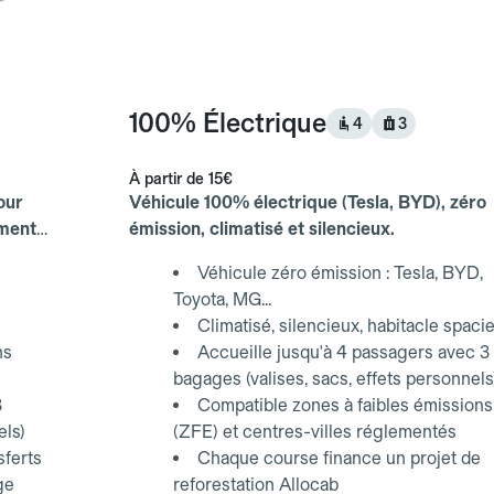
100% Électrique
4
3
À partir de
15€
our
Véhicule 100% électrique (Tesla, BYD), zéro
ements
émission, climatisé et silencieux.
Véhicule zéro émission : Tesla, BYD,
Toyota, MG...
Climatisé, silencieux, habitacle spaci
ns
Accueille jusqu'à 4 passagers avec 3
bagages (valises, sacs, effets personnels
3
Compatible zones à faibles émissions
els)
(ZFE) et centres-villes réglementés
sferts
Chaque course finance un projet de
ge
reforestation Allocab