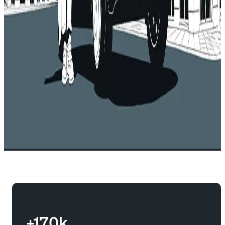
+170k